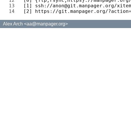
12 
13 
14 
Alex Arch <aa@manpager.org>